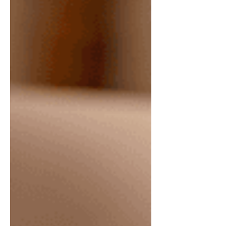
colheres de chá de Sal com Ervas
Pitada Natural 3 colhere de chá de
Vovó Pitada Natural 300g folhas de
espinafre 3 xícaras de ricota 1 xícara
de queijo muçarela ralada ½ de q