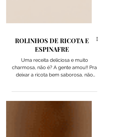
ROLINHOS DE RICOTA E
ESPINAFRE
Uma receita deliciosa e muito
charmosa, não é? A gente amou!! Pra
deixar a ricota bem saborosa, não
pode faltar nossas Pitadas: Sal com
Ervas e Vovó! Uma duplinha que é a
cara do almoço de domingo em
família! INGREDIENTES: 400ml de
molho de tomate natural 1 colher de
sopa de azeite de oliva extravirgem 3