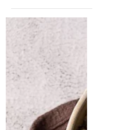
Tem beterraba aí? Então, aproveita
essa receita deliciosa e muito fácil de
fazer! Fala se não fica linda?? O sabor
da beterraba junto dessa marinada
de laranja e a Pitada Vovó fica
perfeito e uma forma interessante de
variar o preparo. Adicione a
crocância da Granola de Mostarda &
Mostarda para garantir ainda mais
sabor e textura! INGREDIENTES: - 3
beterrabas descascadas e cortadas
em rodelas grossas (700g) - 1 colher
de sopa de azeite de oliva extra
virgem - 1 colher de chá