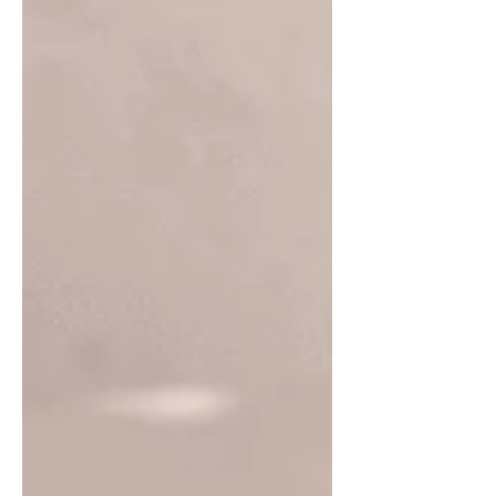
costuma ser utilizado em pães,
carnes, saladas e aves, sempre
valorizando ingredientes simples e
naturais. A Pitada Árabe nasce como
um