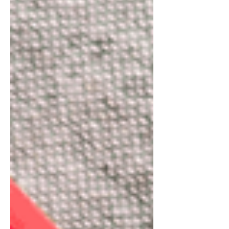
Lentilha. A melhor coisa de uma
salada sem folhas é que ela dura
muuuito mais na geladeira, então já
segue a dica dessa receita.
Refrescantíssima, saborosa, muito
nutritiva e prote