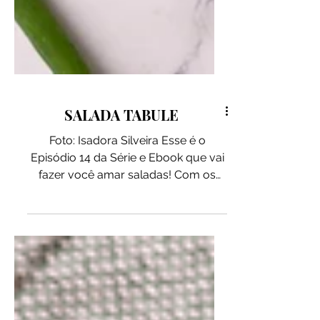
SALADA TABULE
Foto: Isadora Silveira Esse é o
Episódio 14 da Série e Ebook que vai
fazer você amar saladas! Com os
ingredientes certos é possível
compor uma refeição completa e
cheia de sabor! Mais uma salada sem
folhas grandes, mas com muitas
folhas de ervas frescas que vão
enriquecer em sabor esse Tabule de