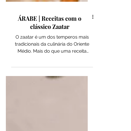
ÁRABE | Receitas com o
clássico Zaatar
O zaatar é um dos temperos mais
tradicionais da culinária do Oriente
Médio. Mais do que uma receita
única, ele é um conjunto de
variações regionais que combinam
ervas secas, sementes e especiarias,
usadas há séculos para dar sabor,
aroma e identidade a pratos do dia a
dia. Presente em países como Líbano,
Síria, Palestina e Jordânia, o zaatar