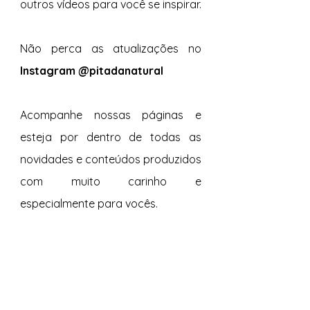
outros vídeos para você se inspirar.  
Não perca as atualizações no 
Instagram @pitadanatural
Acompanhe nossas páginas e 
esteja por dentro de todas as 
novidades e conteúdos produzidos 
com muito carinho e 
especialmente para vocês. 
Tags:
Sal com Alho
Melado
Páprica Defumada
Quinoa Mix
Árabe
Cereais, Raízes e Grãos
Legumes e Verduras
Saladas