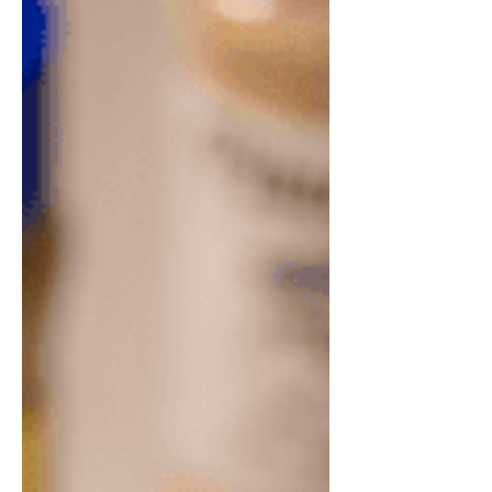
mandioquinhas descascadas 2
colheres (sopa) de azeite de oliva 1
e1/2 colheres (sopa) de Sal com
Cebola & Salsa Pitada Natural 1
colher (sopa