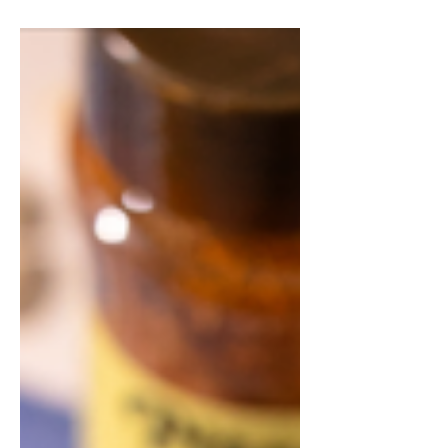
delicioso!! Essa é daquelas receitas
pra família toda de-vo-rar!! Pra
molho branco, não tem erro: Francês
Pitada Natural! Ele é a base de sálvia
com um toque de noz-moscada que
combina demais com molho branco!
INGREDIENTES LEGUMES: 2 batatas
inglesas (500g) 2 batatas doce laranja
(500g) 2 beterrabas (500g) 1 cebola
(180g) ½ colher de sopa de Francês
Pitada Natural ½ colher de sopa de
Sal com Alho Pitada Natural
INGREDIENTES MOLHO: ¼ xícara de f