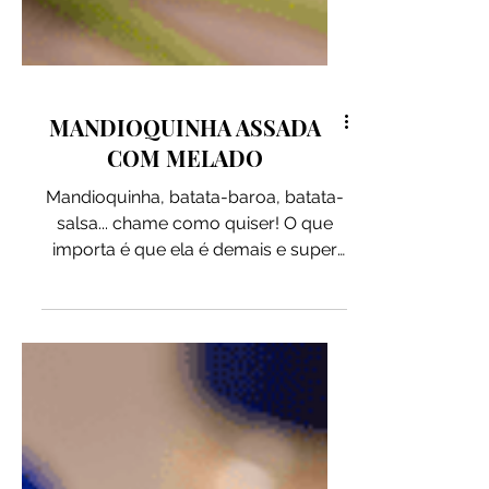
MANDIOQUINHA ASSADA
COM MELADO
Mandioquinha, batata-baroa, batata-
salsa... chame como quiser! O que
importa é que ela é demais e super
versátil. Pra provar isso, hoje
trouxemos a ideia de servir com
melado! Assada, sem mistério, não
precisa nem cozinhar antes. Ela fica
crocante por fora e macia por dentro.
Esse prato agridoce vai te conquistar!
INGREDIENTES: 450g de