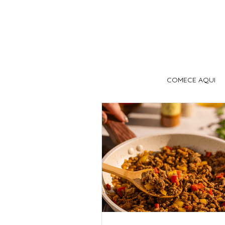
COMECE AQUI