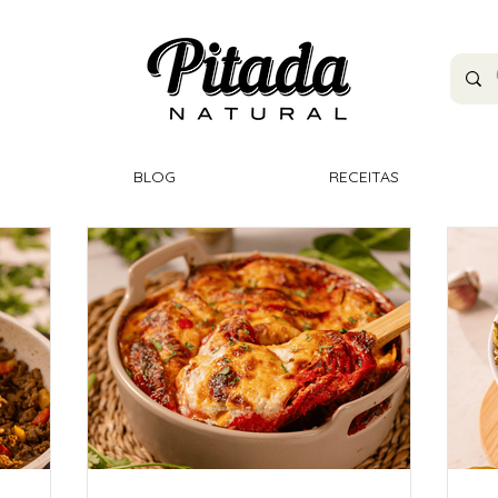
BLOG
RECEITAS