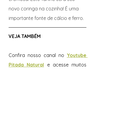
novo coringa na cozinha! É uma 
importante fonte de cálcio e ferro.
VEJA TAMBÉM 
Confira nosso canal no 
Youtube 
Pitada Natural
e acesse muitos 
outros vídeos para você se inspirar.  
Não perca as atualizações no 
Instagram @pitadanatural
Acompanhe nossas páginas e 
esteja por dentro de todas as 