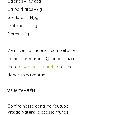
Calorias – 167 kcal 
Carboidratos – 6g 
Gorduras – 14,3g 
Proteínas – 3,5g 
Fibras –1,4g 
Vem ver a receita completa e 
como preparar. Quando fizer 
marca 
#pitadanatural
 pra nos 
deixar só na vontade! 
VEJA TAMBÉM 
Confira nosso canal no Youtube 
Pitada Natural 
e acesse muitos 