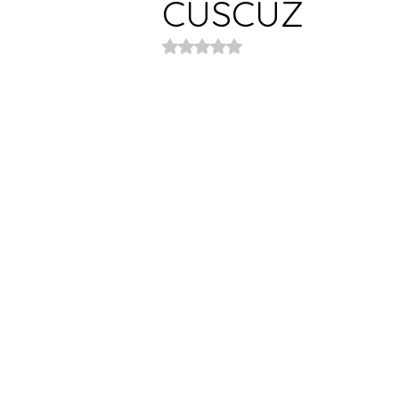
CUSCUZ
Avaliado com NaN de 5 estrelas.