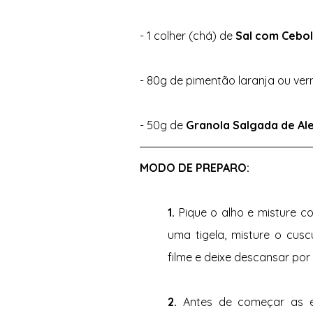
- 1 colher (chá) de
 Sal com Cebol
- 80g de pimentão laranja ou ver
- 50g de 
Granola Salgada de Ale
MODO DE PREPARO: 
1. 
Pique o alho e misture c
uma tigela, misture o cus
filme e deixe descansar por 
2. 
Antes de começar as er