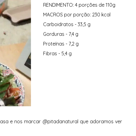
RENDIMENTO: 4 porções de 110g 
MACROS por porção: 230 kcal 
Carboidratos - 33,5 g 
Gorduras - 7,4 g 
Proteínas - 7,2 g 
Fibras - 5,4 g 
 casa e nos marcar @pitadanatural que adoramos ver 
 