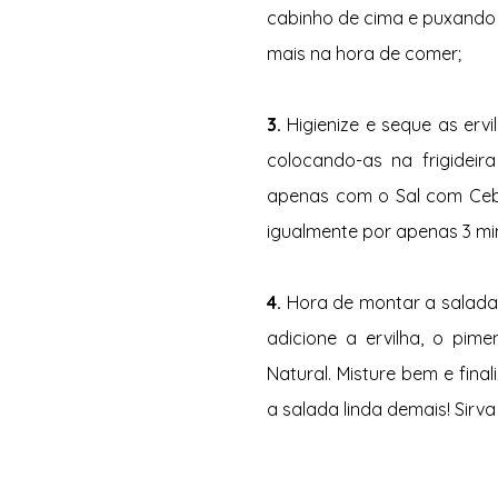
cabinho de cima e puxando a
mais na hora de comer;
3. 
Higienize e seque as erv
colocando-as na frigidei
apenas com o Sal com Cebo
igualmente por apenas 3 mi
4. 
Hora de montar a salada! 
adicione a ervilha, o pim
Natural. Misture bem e fina
a salada linda demais! Sirva e