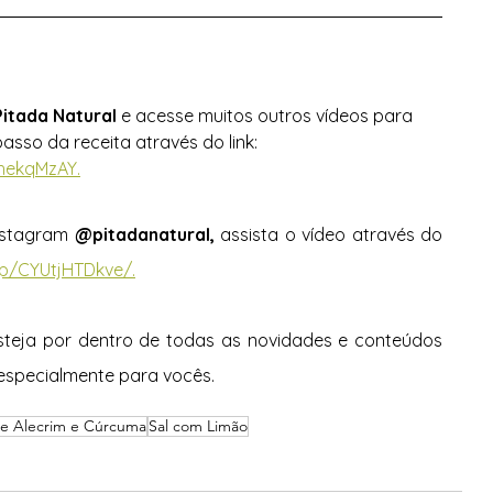
Pitada Natural 
e acesse muitos outros vídeos para 
passo da receita através do link: 
hekqMzAY.
nstagram 
@pitadanatural, 
assista o vídeo através do 
p/CYUtjHTDkve/.
eja por dentro de todas as novidades e conteúdos 
especialmente para vocês. 
de Alecrim e Cúrcuma
Sal com Limão