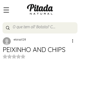
eloisa128
PEIXINHO AND CHIPS
Avaliado com NaN de 5 estrelas.