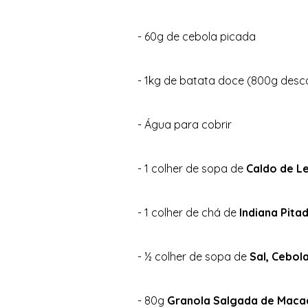
- 60g de cebola picada
- 1kg de batata doce (800g des
- Água para cobrir
- 1 colher de sopa de 
Caldo de L
- 1 colher de chá de 
Indiana Pita
- ½ colher de sopa de
 Sal, Cebol
- 80g 
Granola Salgada de Maca