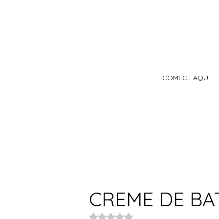
COMECE AQUI
CREME DE BA
Avaliado com NaN de 5 estrelas.