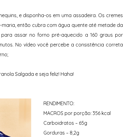
mequins, e disponha-os em uma assadeira. Os cremes 
o-maria, então cubra com água quente até metade da 
e para assar no forno pré-aquecido a 160 graus por 
utos. No vídeo você percebe a consistência correta 
rno;
anola Salgada e seja feliz! Haha!
RENDIMENTO:
MACROS por porção: 356 kcal
Carboidratos – 65g
Gorduras – 8,2g