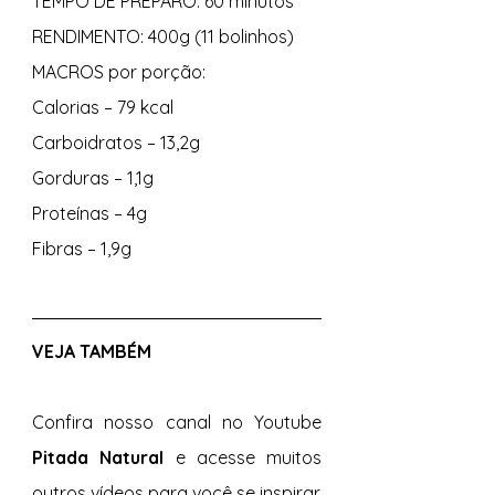
TEMPO DE PREPARO: 60 minutos
RENDIMENTO: 400g (11 bolinhos)
MACROS por porção:
Calorias – 79 kcal
Carboidratos – 13,2g
Gorduras – 1,1g
Proteínas – 4g
Fibras – 1,9g
VEJA TAMBÉM 
Confira nosso canal no Youtube 
Pitada Natural 
e acesse muitos 
outros vídeos para você se inspirar.  