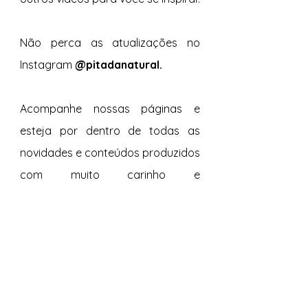
Não perca as atualizações no 
Instagram 
@pitadanatural. 
Acompanhe nossas páginas e 
esteja por dentro de todas as 
novidades e conteúdos produzidos 
com muito carinho e 
especialmente para vocês. 
Tags:
Sal com Ervas
Jamaicano
Legumes e Verduras