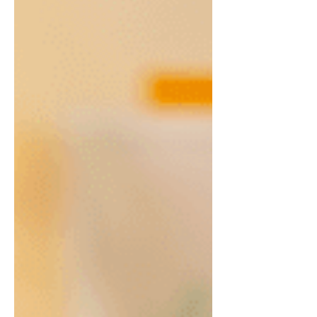
vida naqueles dias corridos. Mas e se
a gente te dissesse que dá para
pegar esse clássico e transformá-lo
em um lanchinho muito mais
completo, nutritivo e saboroso?
INGREDIENTES: 1 pote (170g) de
iogurte natur