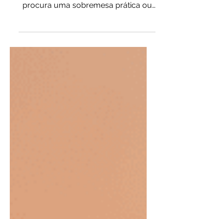
MOUSSE DE MARACUJÁ
Refrescante, saudável e
absurdamente cremoso! Se você
procura uma sobremesa prática ou
um lanchinho perfeito para qualquer
hora do dia, acabou de encontrar.
Esse Mousse de maracujá com Chia
e Leite de Coco traz aquela explosão
de sabores tropicais e fica pronto em
poucos minutos. Com o azedinho do
maracujá e o adocicado do Melado
de Cana, é a pedida certa para
adoçar a sua rotina com muita
praticidade e sabor. Já salva esse
vídeo para não perder a receita e
marca nos comentár