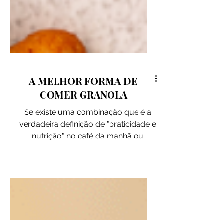
A MELHOR FORMA DE
COMER GRANOLA
Se existe uma combinação que é a
verdadeira definição de "praticidade e
nutrição" no café da manhã ou
lanchinho da tarde, é o trio sagrado:
iogurte, frutas picadas e Granola
Pitada Natural. É uma daquelas
misturas clássicas que abraça o
estômago, dá energia e resolve a