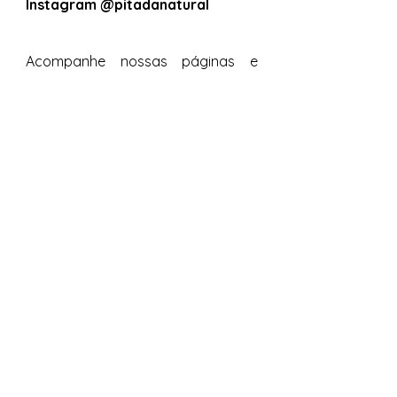
Instagram @pitadanatural
Acompanhe nossas páginas e 
esteja por dentro de todas as 
novidades e conteúdos produzidos 
com muito carinho e 
especialmente para vocês. 
Tags:
Melado
Pasta de Macadâmia Integral
Legumes e Verduras
Saladas