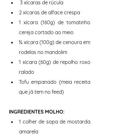
 3 xícaras de rúcula
2 xícaras de alface crespa
1 xícara (160g) de tomatinho 
cereja cortado ao meio
¾ xícara (100g) de cenoura em 
rodelas no mandolim
1 xícara (60g) de repolho roxo 
ralado
Tofu empanado (meia receita 
que já tem no feed) 
INGREDIENTES MOLHO: 
1 colher de sopa de mostarda 
amarela