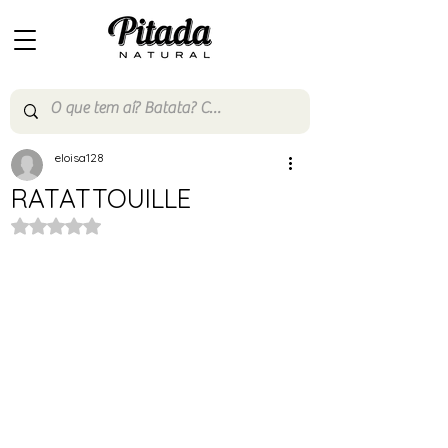
eloisa128
RATATTOUILLE
Avaliado com NaN de 5 estrelas.