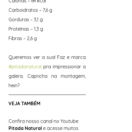
Calorias – 64 kcal 
Carboidratos – 7,6 g 
Gorduras – 3,1 g 
Proteínas – 1,3 g 
Fibras – 2,6 g 
Queremos ver a sua! Faz e marca 
#pitadanatural
 pra impressionar a 
galera. Capricha na montagem, 
hein? 
VEJA TAMBÉM 
Confira nosso canal no Youtube 
Pitada Natural 
e acesse muitos 