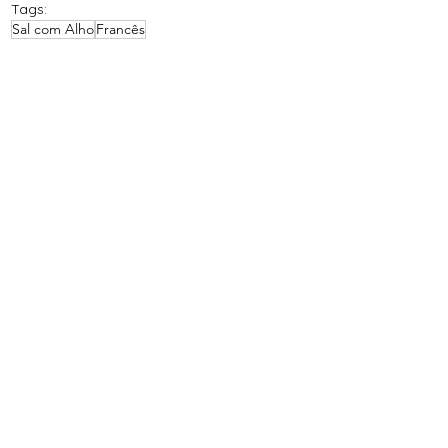
Tags:
Sal com Alho
Francês
Legumes e Verduras
Ver tudo
Posts recentes