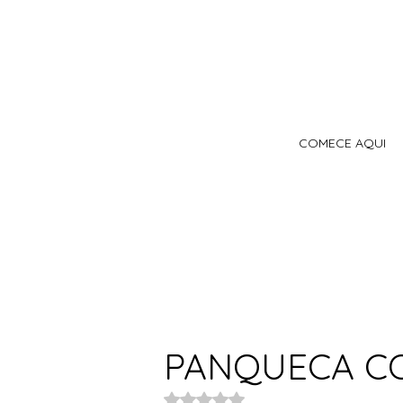
COMECE AQUI
PANQUECA C
Avaliado com NaN de 5 estrelas.