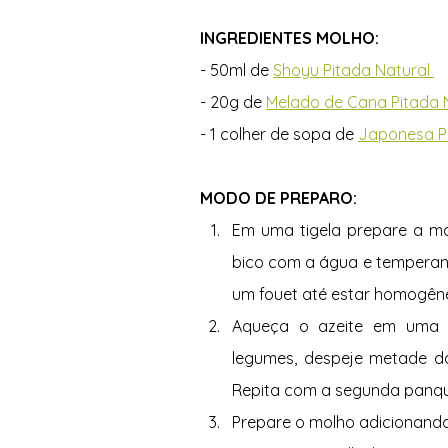
INGREDIENTES MOLHO:
- 50ml de 
Shoyu Pitada Natural 
- 20g de 
Melado de Cana Pitada N
- 1 colher de sopa de 
Japonesa Pi
MODO DE PREPARO: 
Em uma tigela prepare a m
bico com a água e temperan
um fouet até estar homogêne
Aqueça o azeite em uma f
legumes, despeje metade da
Repita com a segunda panqu
Prepare o molho adicionando