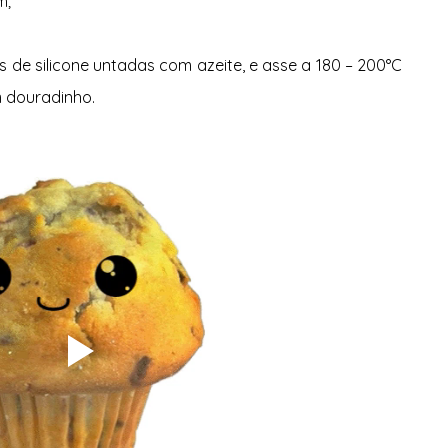
m;
 de silicone untadas com azeite, e asse a 180 – 200°C 
m douradinho.