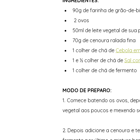
INGREDIENTES:
90g de farinha de grão-de-b
 2 ovos
50ml de leite vegetal de sua 
70g de cenoura ralada fina
1 colher de chá de 
Cebola em
1 e ½ colher de chá de 
Sal co
1 colher de chá de fermento
MODO DE PREPARO:
1. Comece batendo os ovos, depoi
vegetal aos poucos e mexendo se
2. Depois adicione a cenoura e t