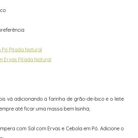
ico
preferência
 Pó Pitada Natural
m Ervas Pitada Natural
s vá adicionando a farinha de grão-de-bico e o leite 
mpre até ficar uma massa bem lisinha;
empera com Sal com Ervas e Cebola em Pó. Adicione o 