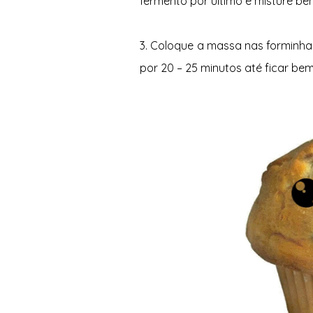
fermento por último e misture be
3. Coloque a massa nas forminhas
por 20 – 25 minutos até ficar be