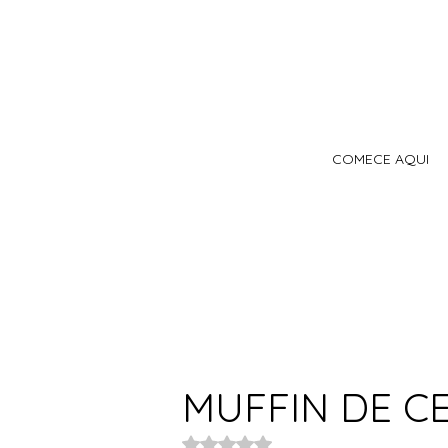
COMECE AQUI
MUFFIN DE 
Avaliado com NaN de 5 estrelas.