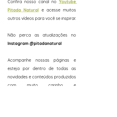
Confira nosso canal no 
Youtube 
Pitada Natural
e acesse muitos 
outros vídeos para você se inspirar.  
Não perca as atualizações no 
Instagram @pitadanatural
Acompanhe nossas páginas e 
esteja por dentro de todas as 
novidades e conteúdos produzidos 
com muito carinho e 
especialmente para vocês. 
Tags:
Sal com Cebola & Salsa
Páprica Defumada
Americano