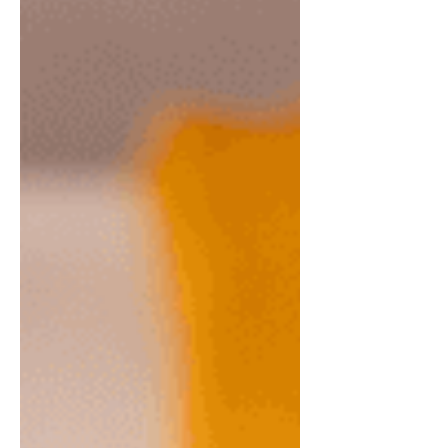
que já ensinamos lá no Blog Pitada
Natural! INGREDIENTES: 200ml de
água 300g de Lentilha Rosa Pitada
Natural 30g de Psyllium Pitad