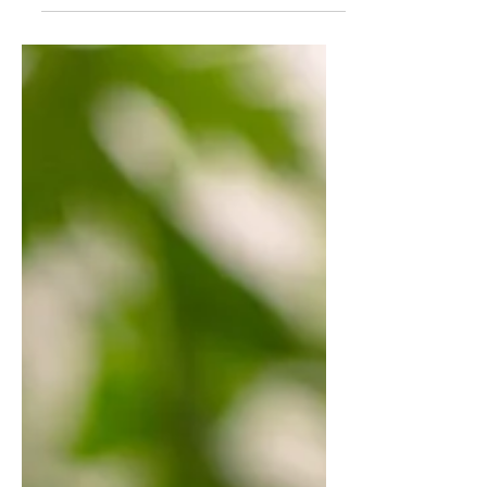
Já sabe o que preparar de Páscoa? A
gente preparou uma receita especial,
leve e deliciosa para levar no almoço
de família: uma saladona completa,
deliciosa! Quem sabe você não faz
alguém da sua família também se
apaixonar por saladas assim como
nós? INGREDIENTES DA SALADA: 1
xícara de palmito cortado em cubos
¼ xícara de azeitona preta em fatias 1
cebola roxa cortada em julienne 1
xícara de tomatinho cereja cortado
em quartos 1 xícara de folhas de
agrião roxo 1 xícara de alfa