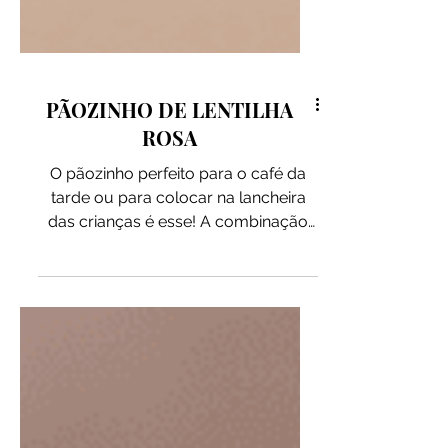
PÃOZINHO DE LENTILHA
ROSA
O pãozinho perfeito para o café da
tarde ou para colocar na lancheira
das crianças é esse! A combinação
da Lentilha Rosa junto do Psyllium
Pitada Natural resultam em um
lanchinho cheio de proteínas e fibras,
além de delicioso com o toque do
Sal com Cebola & Salsa e Indiana. Dá
para rechear com o que você quiser,
inclusive o Creme de Ricota Caseiro