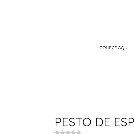
COMECE AQUI
PESTO DE ES
Avaliado com NaN de 5 estrelas.