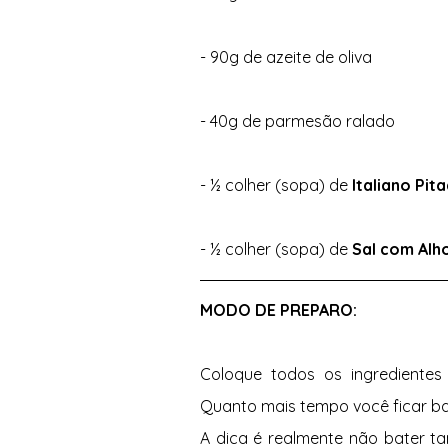
- 90g de azeite de oliva 
- 40g de parmesão ralado 
- ½ colher (sopa) de 
Italiano Pit
- ½ colher (sopa) de 
Sal com Alh
MODO DE PREPARO: 
Coloque todos os ingredientes 
Quanto mais tempo você ficar ba
A dica é realmente não bater t