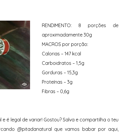
       
RENDIMENTO: 8 porções de 
aproximadamente 30g 
MACROS por porção: 
Calorias – 147 kcal 
Carboidratos – 1,5g 
Gorduras – 15,3g 
Proteínas – 3g 
Fibras – 0,6g
l e é legal de variar! Gostou? Salva e compartilha o teu 
rcando @pitadanatural que vamos babar por aqui, 