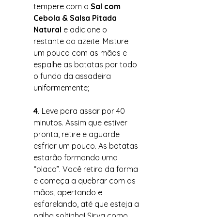
tempere com o
 Sal com 
Cebola & Salsa Pitada 
Natural
 e adicione o 
restante do azeite. Misture 
um pouco com as mãos e 
espalhe as batatas por todo 
o fundo da assadeira 
uniformemente; 
4. 
Leve para assar por 40 
minutos. Assim que estiver 
pronta, retire e aguarde 
esfriar um pouco. As batatas 
estarão formando uma 
“placa”. Você retira da forma 
e começa a quebrar com as 
mãos, apertando e 
esfarelando, até que esteja a 
palha soltinha! Sirva como 