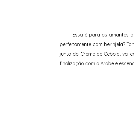
	Essa é para os amantes de berinjela! E qual pasta Pitada Natural que combina 
perfeitamente com berinjela? Tah
junto do Creme de Cebola, vai co
finalização com o Árabe é essenci