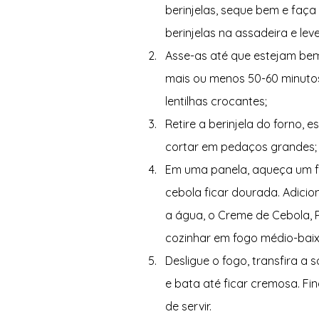
berinjelas, seque bem e faça
berinjelas na assadeira e lev
Asse-as até que estejam bem
mais ou menos 50-60 minutos
lentilhas crocantes;
Retire a berinjela do forno, 
cortar em pedaços grandes;
Em uma panela, aqueça um fi
cebola ficar dourada. Adicion
a água, o Creme de Cebola, P
cozinhar em fogo médio-baix
Desligue o fogo, transfira a s
e bata até ficar cremosa. Fin
de servir. 