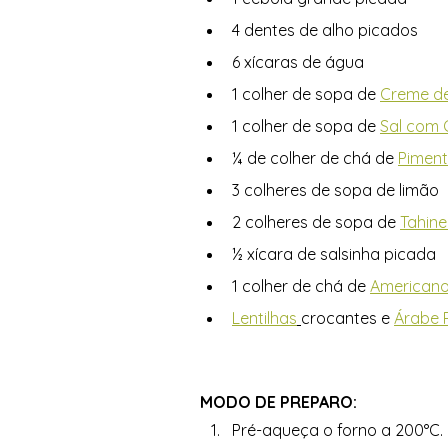
4 dentes de alho picados
6 xícaras de água
1 colher de sopa de 
Creme de
1 colher de sopa de 
Sal com 
¼ de colher de chá de 
Piment
3 colheres de sopa de limão
2 colheres de sopa de 
Tahine
½ xícara de salsinha picada
1 colher de chá de 
Americano
Lentilhas
crocantes e 
Árabe 
MODO DE PREPARO: 
Pré-aqueça o forno a 200°C. 