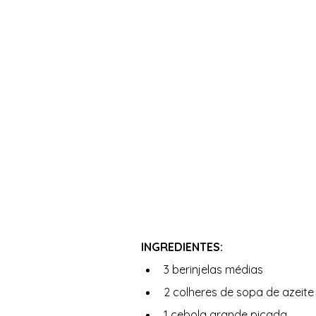
INGREDIENTES: 
3 berinjelas médias
2 colheres de sopa de azeite 
1 cebola grande picada