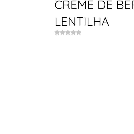
CREME DE BE
LENTILHA
Avaliado com NaN de 5 estrelas.