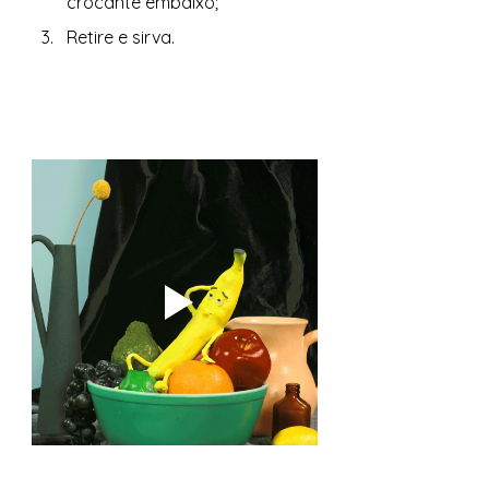
crocante embaixo; 
Retire e sirva. 