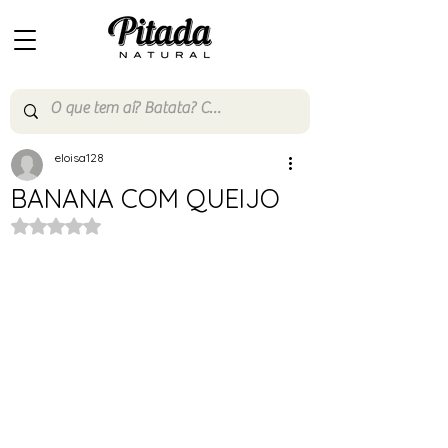
eloisa128
BANANA COM QUEIJO
Avaliado com NaN de 5 estrelas.