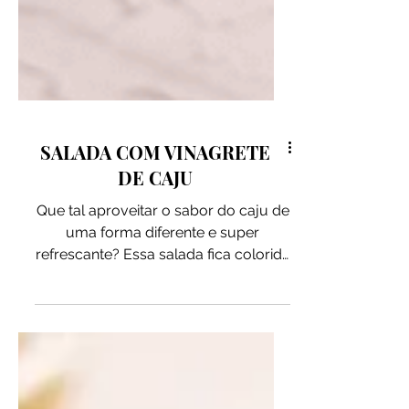
SALADA COM VINAGRETE
DE CAJU
Que tal aproveitar o sabor do caju de
uma forma diferente e super
refrescante? Essa salada fica colorida
e é perfeita para sair do convencional
nos dias de calor! INGREDIENTES: 1 e
½ xícara de Quinoa Mix Pitada Natural
cozida 1 xícara de grão-de-bico