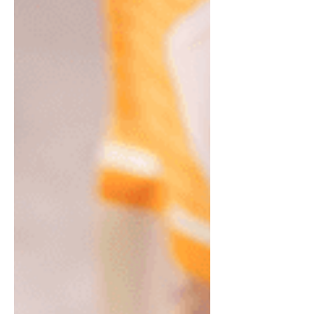
de sopa de azeite de oliva extra
virgem - 1 colher de chá