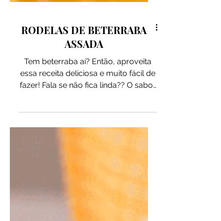
RODELAS DE BETERRABA
ASSADA
Tem beterraba aí? Então, aproveita
essa receita deliciosa e muito fácil de
fazer! Fala se não fica linda?? O sabor
da beterraba junto dessa marinada
de laranja e a Pitada Vovó fica
perfeito e uma forma interessante de
variar o preparo. Adicione a
crocância da Granola de Mostarda &
Mostarda para garantir ainda mais
sabor e textura! INGREDIENTES: - 3
beterrabas descascadas e cortadas
em rodelas grossas (700g) - 1 colher