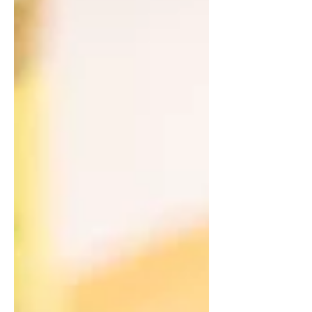
cozido 4 cajus picados 1 xícara de
cebola roxa cortada em meia lua ½
xícara de salsinha picada 3 colheres
de sopa de Granola Salgada
Mostarda & Melado Pitada Natural
INGREDIENTES DO MOLHO: Suco de
2 limões tahiti Suc