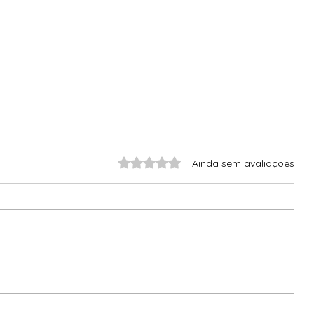
Avaliado com 0 de 5 estrelas.
Ainda sem avaliações
 |
SÉRIE CAFÉ DA MANHÃ - EP. 4 |
TORRADINHA COM AVOCADO E