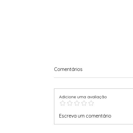
Comentários
Adicione uma avaliação
Escreva um comentário
SÉRIE CAFÉ DA MANHÃ - EP. 5
VITAMINAS