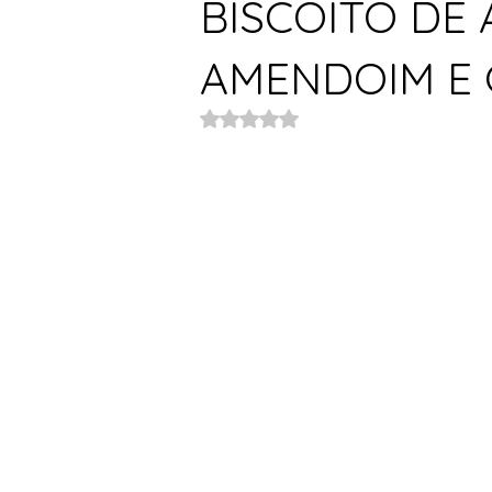
BISCOITO DE
AMENDOIM E 
Avaliado com NaN de 5 estrelas.