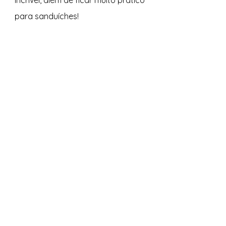
incrível, além de ficar muito prático 
para sanduíches!
VEJA TAMBÉM 
Confira nosso canal no 
Youtube 
Pitada Natural
e acesse muitos 
outros vídeos para você se inspirar.  
Não perca as atualizações no 
Instagram @pitadanatural
Acompanhe nossas páginas e 