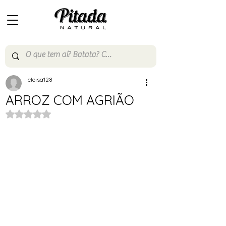
eloisa128
ARROZ COM AGRIÃO
Avaliado com NaN de 5 estrelas.