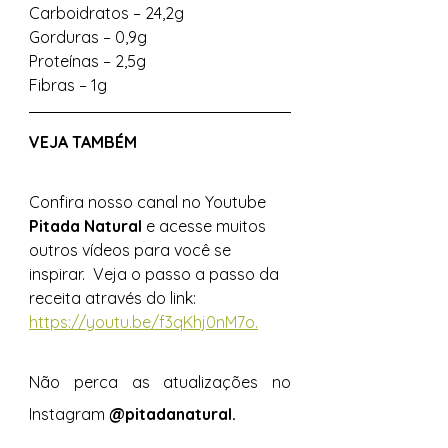
Carboidratos – 24,2g 
Gorduras – 0,9g 
Proteínas – 2,5g 
Fibras – 1g 
VEJA TAMBÉM 
Confira nosso canal no Youtube 
Pitada Natural 
e acesse muitos 
outros vídeos para você se 
inspirar.  Veja o passo a passo da 
receita através do link: 
https://youtu.be/f3qKhj0nM7o.
Não perca as atualizações no 
Instagram 
@pitadanatural.