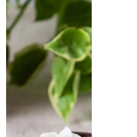
saúde. Nossos Nibs são produzidos a
partir de amêndoas de cacau
selecionadas, torradas, descascadas
e trituradas. Naturalmente crocante e
com sabor de chocolate bem
amargo, talvez você não consiga
consumi-lo puro, mas