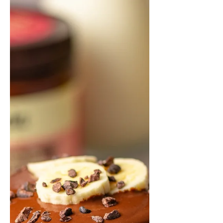
E já pensou presentear alguém com
essa delícia feita por você mesmo?
Tem coisa mais especial que isso?
Então essa é a primeira ideia de
como fazer em poucos minutos o
seu próprio ovo de Páscoa. Sim,
minutos. Não são horas e nem faz
sujeira! INGRE