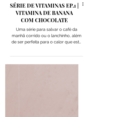
SÉRIE DE VITAMINAS EP.1 |
VITAMINA DE BANANA
COM CHOCOLATE
Uma série para salvar o café da
manhã corrido ou o lanchinho, além
de ser perfeita para o calor que está
chegando aí! Então, acompanhar por
aqui que iremos mostrar muitas
combinações deliciosas e várias
dicas práticas! INGREDIENTES: 2
bananas congeladas 2 colheres de
sopa de Pasta de Chocolate Belga
Pitada Natural 2 colheres de sopa de
Cacau em Pó Premium Pitada
Natural 3 colheres de sopa de
Proteína Isolada de Ervilha Pitada