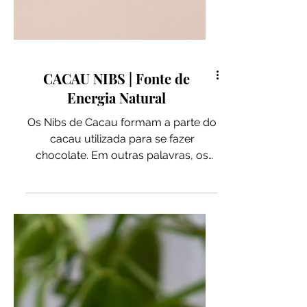
CACAU NIBS | Fonte de
Energia Natural
Os Nibs de Cacau formam a parte do
cacau utilizada para se fazer
chocolate. Em outras palavras, os
Nibs de Cacau nada mais são que
um chocolate 100% cacau e a forma
mais saudável e menos processada
de consumir todo seu valor
nutricional e seus benefícios para a