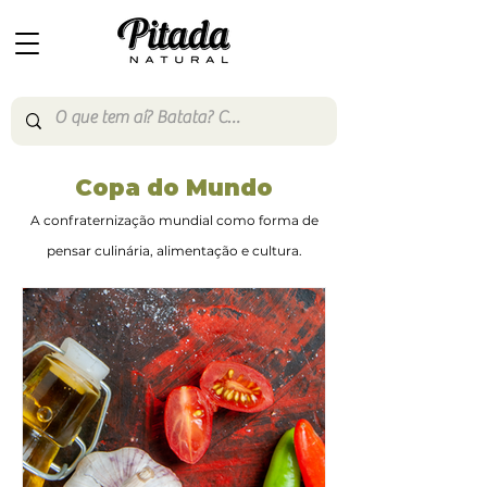
Copa do Mundo
A confraternização mundial como forma de
pensar culinária, alimentação e cultura.