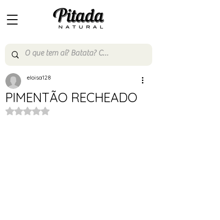
eloisa128
PIMENTÃO RECHEADO
Avaliado com NaN de 5 estrelas.