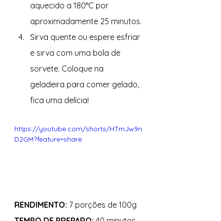
aquecido a 180°C por 
aproximadamente 25 minutos. 
Sirva quente ou espere esfriar 
e sirva com uma bola de 
sorvete. Coloque na 
geladeira para comer gelado, 
fica uma delícia! 
https://youtube.com/shorts/HTmJw9n
D2GM?feature=share
RENDIMENTO:
7 porções de 100g
TEMPO DE PREPARO:
40 minutos