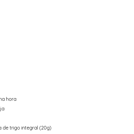
na hora  
a  
 de trigo integral (20g) 