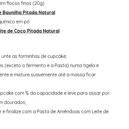
em flocos finos (20g) 
e Baunilha Pitada Natural
químico em pó  
te de Coco Pitada Natural
 unte as forminhas de cupcake; 
es (exceto o fermento e a Pasta) numa tigela e 
ente e misture suavemente até a massa ficar 
pcake com ¾ da capacidade e leve para assar por 
em dourados; 
iar e finalize com a Pasta de Amêndoas com Leite de 