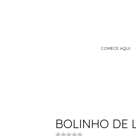
COMECE AQUI
BOLINHO DE 
Avaliado com NaN de 5 estrelas.