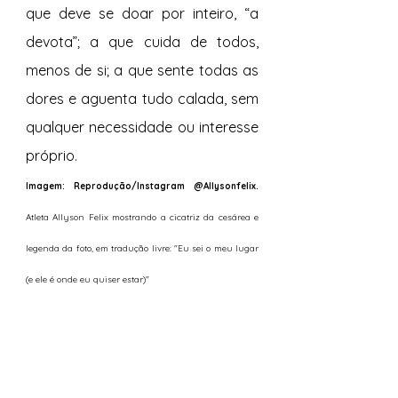
que deve se doar por inteiro, “a 
devota”; a que cuida de todos, 
menos de si; a que sente todas as 
dores e aguenta tudo calada, sem 
qualquer necessidade ou interesse 
próprio.
Imagem: Reprodução/Instagram @Allysonfelix. 
Atleta Allyson Felix mostrando a cicatriz da cesárea e 
legenda da foto, em tradução livre: "Eu sei o meu lugar 
(e ele é onde eu quiser estar)" 