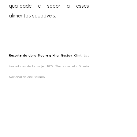
qualidade e sabor a esses 
alimentos saudáveis.
Recorte da obra Madre y Hija. Gustav Klimt.
 Las 
tres edades de la mujer. 1905. Óleo sobre tela. Galería 
Nacional de Arte Italiano