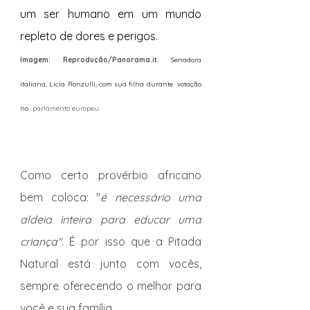
um ser humano em um mundo 
repleto de dores e perigos.
Imagem: Reprodução/Panorama.it. 
Senadora 
italiana, Licia Ronzulli, com sua filha durante  votação 
no  
parlamento europeu.
Como certo provérbio africano 
bem coloca: "
é necessário uma 
aldeia inteira para educar uma 
criança".
 É por isso que a Pitada 
Natural está junto com vocês, 
sempre oferecendo o melhor para 
você e sua família. 